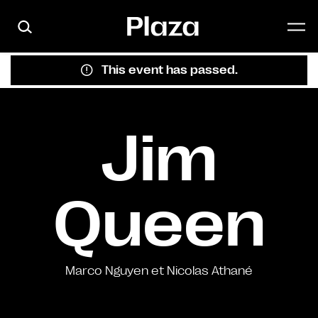
Skip to main content
This event has passed.
Jim
Queen
Marco Nguyen et Nicolas Athané