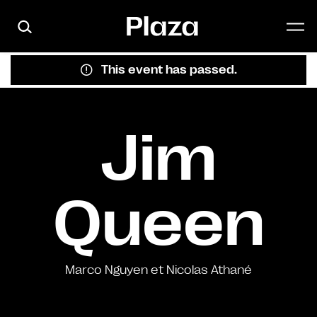
Skip to main content
This event has passed.
Jim
Queen
Marco Nguyen et Nicolas Athané