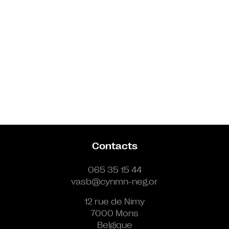
Contacts
065 35 15 44
vasb@cynmn-neg.or
12 rue de Nimy
7000 Mons
Belgique