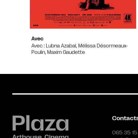
Avec
Avec : Lubna Azabal, Mélissa Désormeaux-
Poulin, Maxim Gaudette
Contact
065 35 15