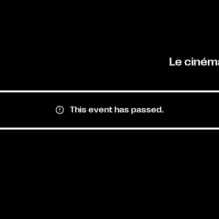
Le ciném
This event has passed.