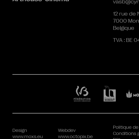
vasb@cyn
12 rue de 
7000 Mon
Belgique
TVA : BE 0
Politique de
Design
Webdev
Conditions 
www.moxs.eu
www.octopix.be