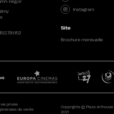
mn-neg.or
Instagram
Nimy
s
Site
452.781.152
Brochure mensuelle
 vie privée
Copyrights © Plaza Arthouse
générales de vente
2021