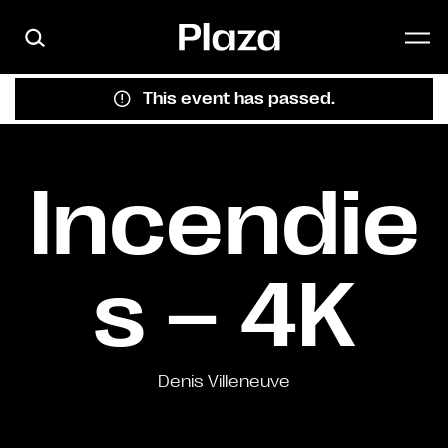
Skip to main content
This event has passed.
Incendie
s – 4K
Denis Villeneuve