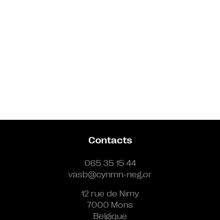
Contacts
065 35 15 44
vasb@cynmn-neg.or
12 rue de Nimy
7000 Mons
Belgique