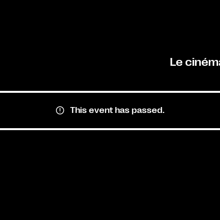
Le ciném
This event has passed.