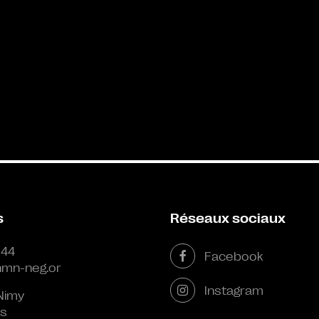
s
Réseaux sociaux
 44
Facebook
mn-neg.or
Instagram
Nimy
s