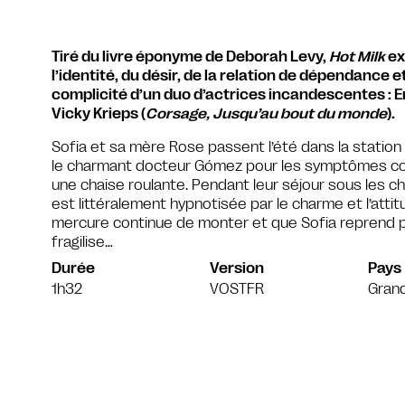
Tiré du livre éponyme de Deborah Levy,
Hot Milk
ex
l’identité, du désir, de la relation de dépendance et
complicité d’un duo d’actrices incandescentes :
Vicky Krieps (
Corsage, Jusqu’au bout du monde
).
Sofia et sa mère Rose passent l’été dans la station 
le charmant docteur Gómez pour les symptômes corp
une chaise roulante. Pendant leur séjour sous les cha
est littéralement hypnotisée par le charme et l’attitud
mercure continue de monter et que Sofia reprend pi
fragilise…
Durée
Version
Pays
1h32
VOSTFR
Gran