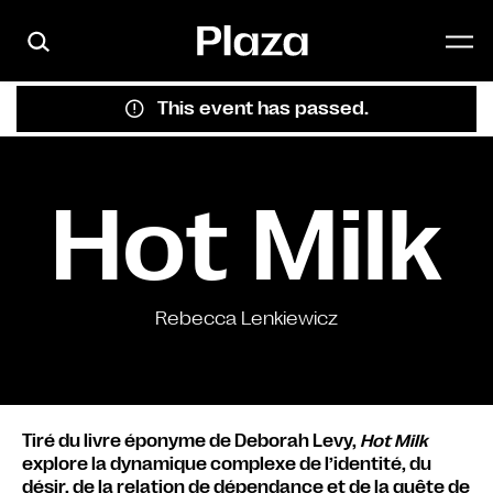
Skip to main content
This event has passed.
Hot Milk
Rebecca Lenkiewicz
Tiré du livre éponyme de Deborah Levy,
Hot Milk
explore la dynamique complexe de l’identité, du
désir, de la relation de dépendance et de la quête de