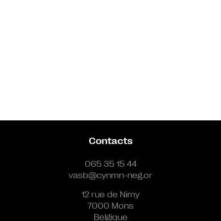
Contacts
065 35 15 44
vasb@cynmn-neg.or
12 rue de Nimy
7000 Mons
Belgique