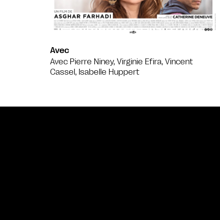
Avec
Avec Pierre Niney, Virginie Efira, Vincent
Cassel, Isabelle Huppert
Bande annonce