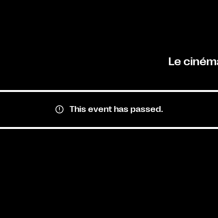
Le ciném
This event has passed.