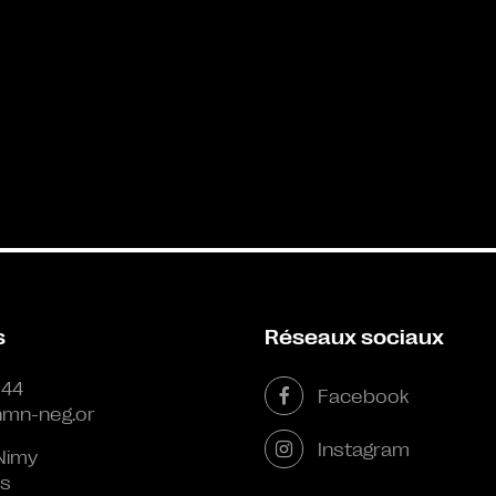
s
Réseaux sociaux
 44
Facebook
mn-neg.or
Instagram
Nimy
s