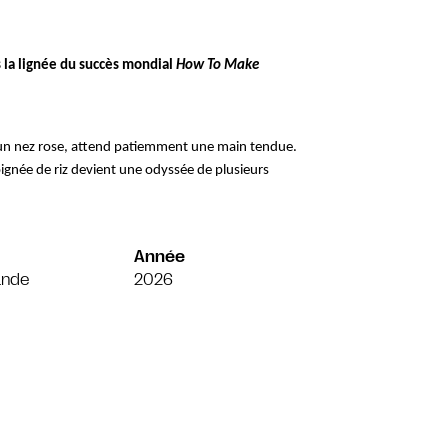
la lignée du succès mondial 
How To Make 
 un nez rose, attend patiemment une main tendue. 
gnée de riz devient une odyssée de plusieurs 
Année
ande
2026