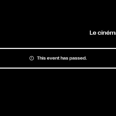
Le ciném
This event has passed.