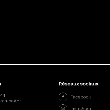
s
Réseaux sociaux
 44
Facebook
mn-neg.or
Instagram