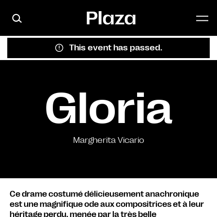
Skip to main content
This event has passed.
Gloria
Margherita Vicario
Ce drame costumé délicieusement anachronique
est une magnifique ode aux compositrices et à leur
héritage perdu, menée par la très belle