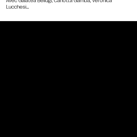
Avec Galatea Bellugi, Carlotta Gamba, Veronica
Lucchesi…
Bande annonce