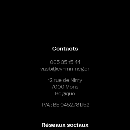
Contacts
065 35 15 44
vasb@cynmn-neg.or
12 rue de Nimy
7000 Mons
Belgique
TVA : BE 0452.781.152
Réseaux sociaux