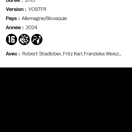
2h15
Durée
VOSTFR
Version
Allemagne/Slovaquie
Pays
2024
Année
Robert Stadlober, Fritz Karl, Franziska Weisz…
Avec
Bande annonce