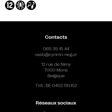
Contacts
065 35 15 44
vasb@cynmn-neg.or
12 rue de Nimy
7000 Mons
Belgique
TVA : BE 0452.781.152
Réseaux sociaux