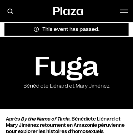
Skip to main content
This event has passed.
Fuga
Bénédicte Liénard et Mary Jiménez
Après
By the Name of Tania,
Bénédicte Liénard et
Mary Jiménez retournent en Amazonie péruvienne
pour explorer les histoires d’homosexuels