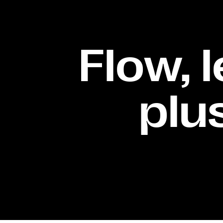
Flow, l
plu