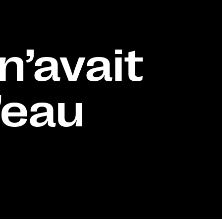
 n’avait
’eau