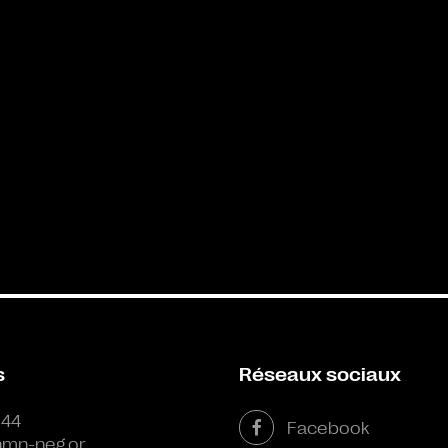
s
Réseaux sociaux
 44
Facebook
mn-neg.or