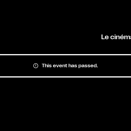
Le ciném
This event has passed.