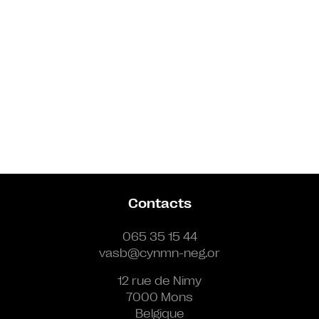
Contacts
065 35 15 44
vasb@cynmn-neg.or
12 rue de Nimy
7000 Mons
Belgique