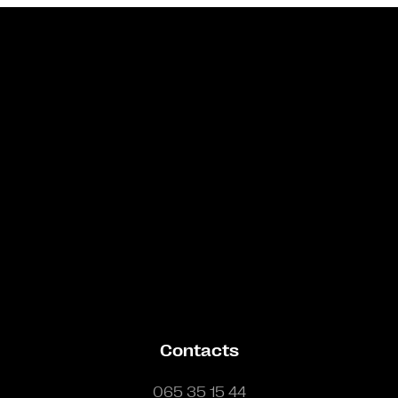
Bande annonce
Contacts
065 35 15 44