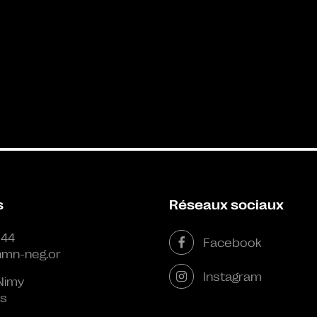
s
Réseaux sociaux
 44
Facebook
mn-neg.or
Instagram
Nimy
s