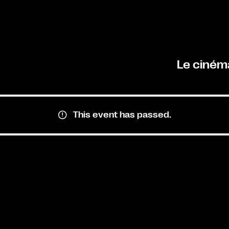
Le ciném
This event has passed.