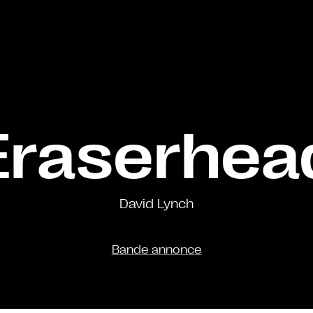
Eraserhea
David Lynch
Bande annonce