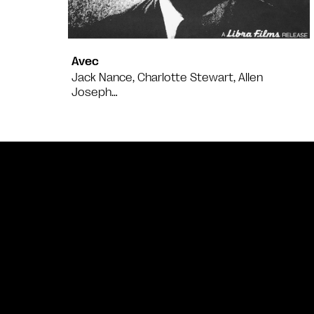
Avec
Jack Nance, Charlotte Stewart, Allen
Joseph…
Bande annonce