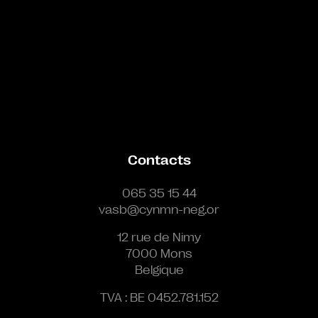
Contacts
065 35 15 44
vasb@cynmn-neg.or
12 rue de Nimy
7000 Mons
Belgique
TVA : BE 0452.781.152