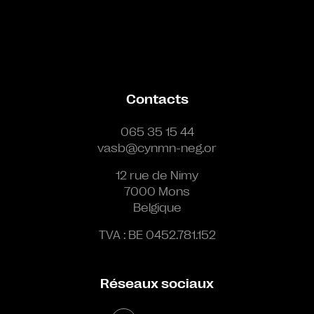
Contacts
065 35 15 44
vasb@cynmn-neg.or
12 rue de Nimy
7000 Mons
Belgique
TVA : BE 0452.781.152
Réseaux sociaux