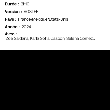
2h10
Durée
VOSTFR
Version
France/Mexique/États-Unis
Pays
2024
Année
Avec
Zoe Saldana, Karla Sofia Gascón, Selena Gomez…
Bande annonce