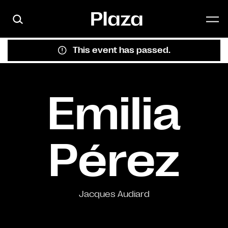
Skip to main content
This event has passed.
Emilia
Pérez
Jacques Audiard