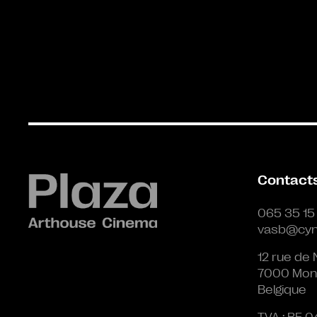
Contact
065 35 15
vasb@cyn
12 rue de 
7000 Mon
Belgique
TVA : BE 0