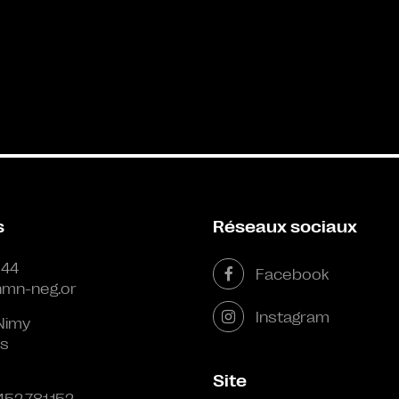
s
Réseaux sociaux
 44
Facebook
mn-neg.or
Instagram
Nimy
s
Site
452.781.152