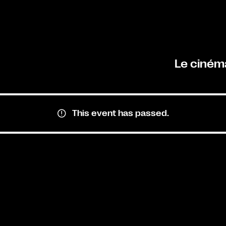
Le ciném
This event has passed.