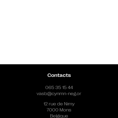
Contacts
065 35 15 44
vasb@cynmn-neg.or
12 rue de Nimy
7000 Mons
Belgique