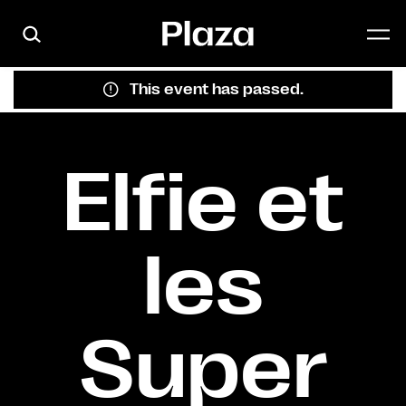
Skip to main content
This event has passed.
Elfie et
les
Super