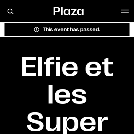
Skip to main content
This event has passed.
Elfie et
les
Super