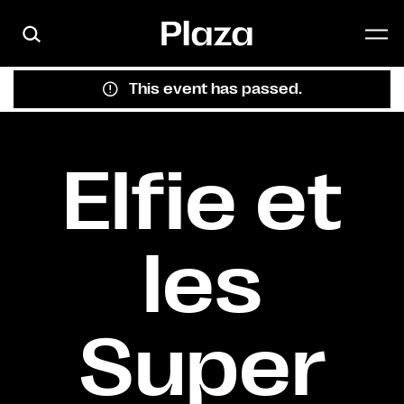
Skip to main content
This event has passed.
Elfie et
les
Super