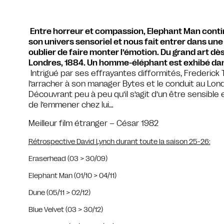
Entre horreur et compassion, Elephant Man contin
son univers sensoriel et nous fait entrer dans un
oublier de faire monter l’émotion. Du grand art dè
Londres, 1884. Un homme-éléphant est exhibé dan
Intrigué par ses effrayantes difformités, Frederick T
l’arracher à son manager Bytes et le conduit au Lond
Découvrant peu à peu qu’il s’agit d’un être sensible 
de l’emmener chez lui…
Meilleur film étranger – César 1982
Rétrospective David Lynch durant toute la saison 25-26:
Eraserhead (03 > 30/09)
Elephant Man (01/10 > 04/11)
Dune (05/11 > 02/12)
Blue Velvet (03 > 30/12)