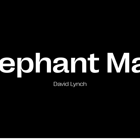
lephant M
David Lynch