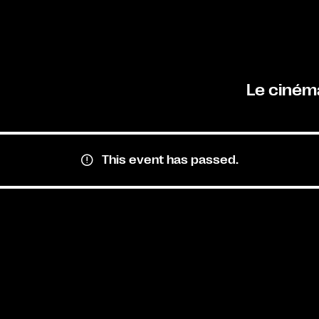
Le ciném
This event has passed.