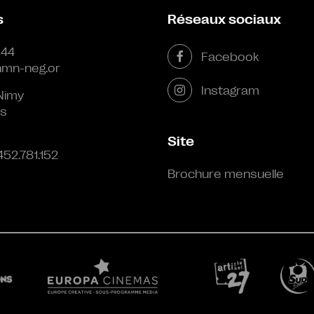
s
Réseaux sociaux
 44
Facebook
mn-neg.or
Instagram
Nimy
s
Site
452.781.152
Brochure mensuelle