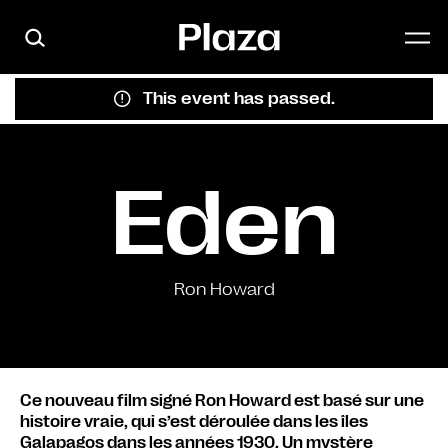
Skip to main content
This event has passed.
Eden
Ron Howard
Ce nouveau film signé Ron Howard est basé sur une
histoire vraie, qui s’est déroulée dans les îles
Galapagos dans les années 1930. Un mystère