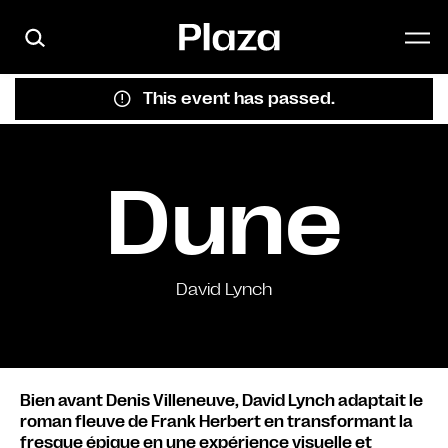
Skip to main content
This event has passed.
Dune
David Lynch
Bien avant Denis Villeneuve, David Lynch adaptait le
roman fleuve de Frank Herbert en transformant la
fresque épique en une expérience visuelle et