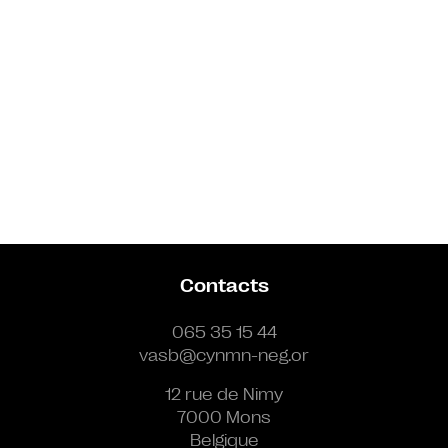
Contacts
065 35 15 44
vasb@cynmn-neg.or
12 rue de Nimy
7000 Mons
Belgique