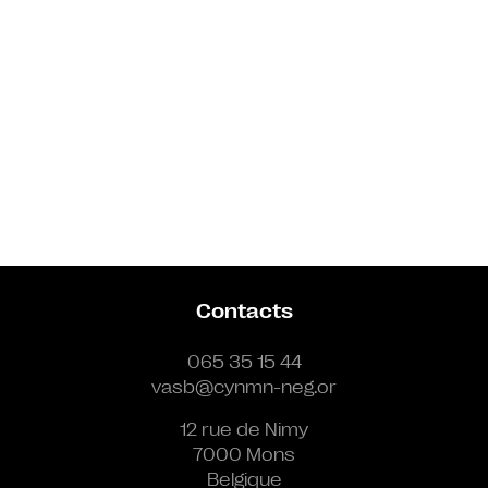
Contacts
065 35 15 44
vasb@cynmn-neg.or
12 rue de Nimy
7000 Mons
Belgique