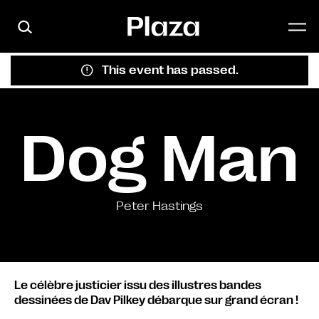
Skip to main content
This event has passed.
Dog Man
Peter Hastings
Le célèbre justicier issu des illustres bandes
dessinées de Dav Pilkey débarque sur grand écran !