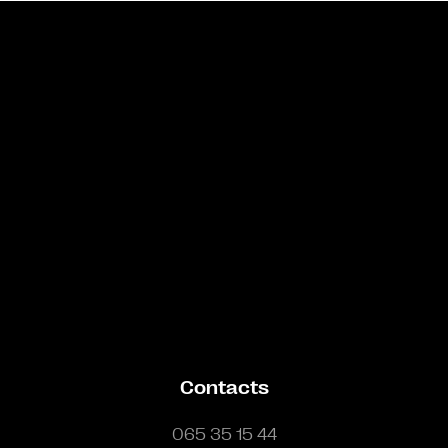
Bande annonce
Contacts
065 35 15 44