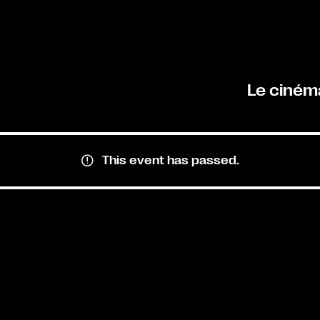
Le ciném
This event has passed.