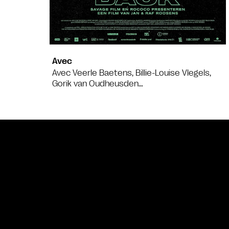
Avec
Avec Veerle Baetens, Billie-Louise Vlegels,
Gorik van Oudheusden…
Bande annonce