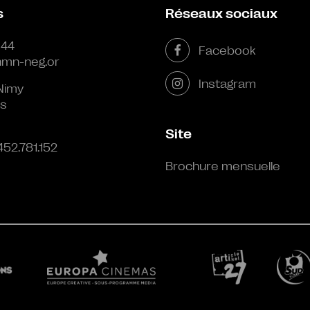
s
Réseaux sociaux
 44
Facebook
mn-neg.or
Instagram
Nimy
s
Site
452.781.152
Brochure mensuelle