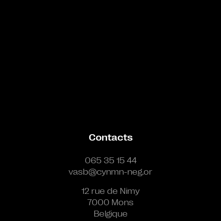
Contacts
065 35 15 44
vasb@cynmn-neg.or
12 rue de Nimy
7000 Mons
Belgique