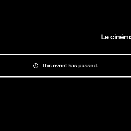
Le ciném
This event has passed.