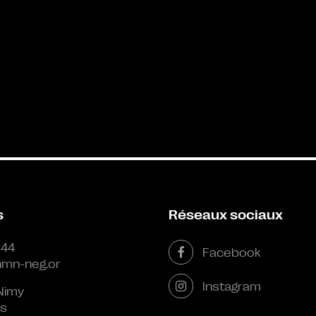
s
Réseaux sociaux
 44
Facebook
mn-neg.or
Instagram
Nimy
s