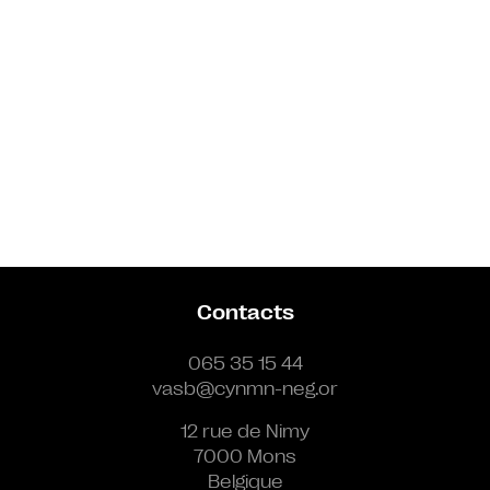
Contacts
065 35 15 44
vasb@cynmn-neg.or
12 rue de Nimy
7000 Mons
Belgique