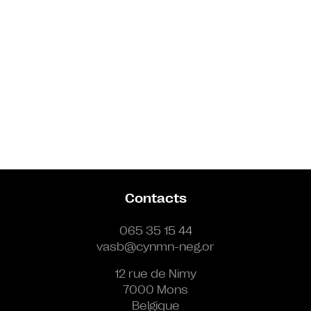
Contacts
065 35 15 44
vasb@cynmn-neg.or
12 rue de Nimy
7000 Mons
Belgique