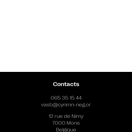
Contacts
065 35 15 44
vasb@cynmn-neg.or
12 rue de Nimy
7000 Mons
Belgique