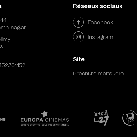
s
Réseaux sociaux
 44
Facebook
mn-neg.or
Instagram
Nimy
s
Site
452.781.152
Brochure mensuelle