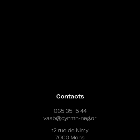
Contacts
065 35 15 44
vasb@cynmn-neg.or
12 rue de Nimy
7000 Mons