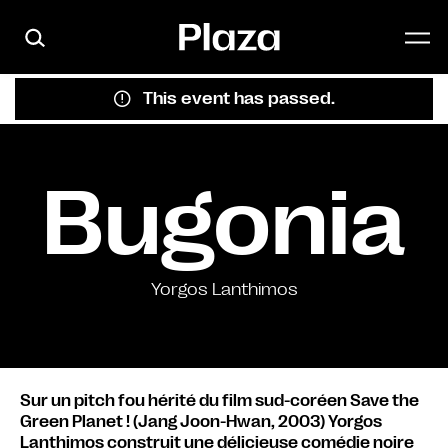
Skip to main content
This event has passed.
Bugonia
Yorgos Lanthimos
Sur un pitch fou hérité du film sud-coréen Save the
Green Planet ! (Jang Joon-Hwan, 2003) Yorgos
Lanthimos construit une délicieuse comédie noire