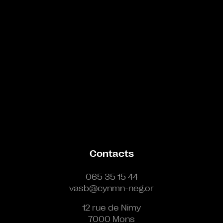
Contacts
065 35 15 44
vasb@cynmn-neg.or
12 rue de Nimy
7000 Mons