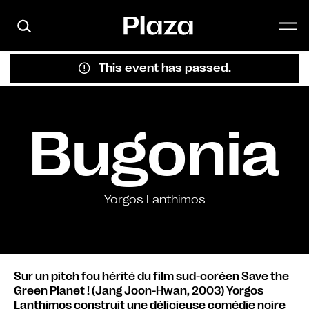
Skip to main content
This event has passed.
Bugonia
Yorgos Lanthimos
Sur un pitch fou hérité du film sud-coréen Save the
Green Planet ! (Jang Joon-Hwan, 2003) Yorgos
Lanthimos construit une délicieuse comédie noire