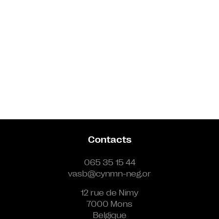
Contacts
065 35 15 44
vasb@cynmn-neg.or
12 rue de Nimy
7000 Mons
Belgique