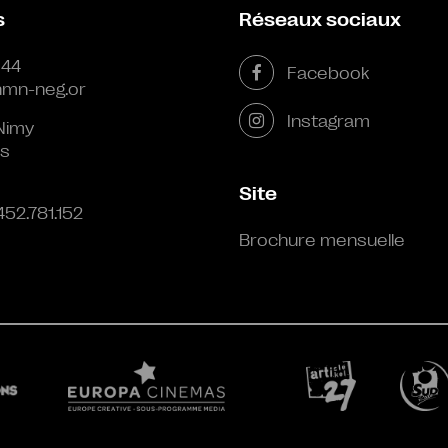
s
Réseaux sociaux
 44
Facebook
mn-neg.or
Instagram
Nimy
s
Site
452.781.152
Brochure mensuelle