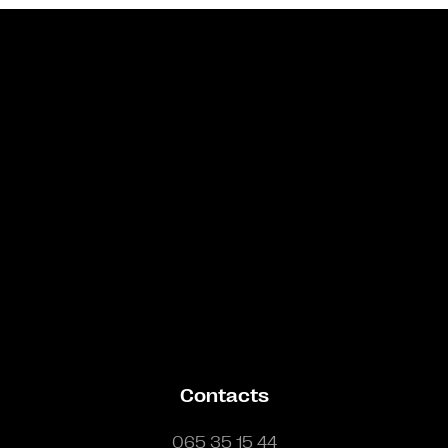
Bande annonce
Contacts
065 35 15 44