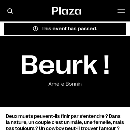
Skip to main content
This event has passed.
Beurk !
Amélie Bonnin
Deux muets peuvent-ils finir par s’entendre ? Dans
la nature, un couple c’est un mâle, une femelle, mais
pas toujours ? Un cowboy peut-il trouver l’amour ?