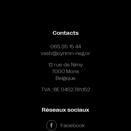
Contacts
065 35 15 44
vasb@cynmn-neg.or
12 rue de Nimy
7000 Mons
Belgique
TVA : BE 0452.781.152
Réseaux sociaux
Facebook