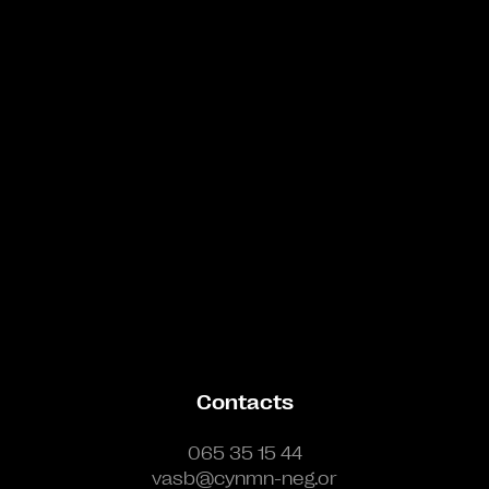
Bande annonce
Contacts
065 35 15 44
vasb@cynmn-neg.or