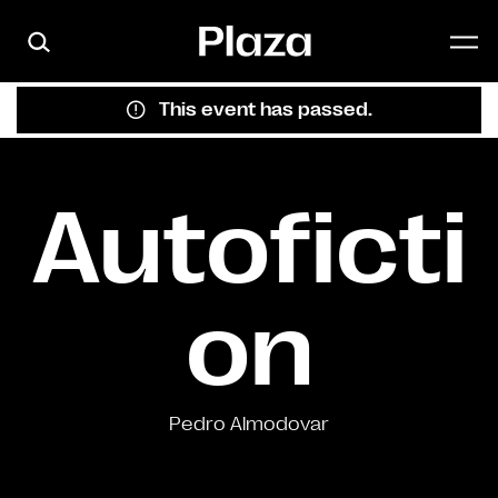
Skip to main content
This event has passed.
Autoficti
on
Pedro Almodovar