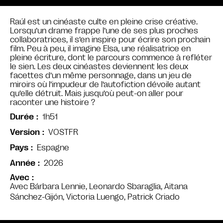
Raúl est un cinéaste culte en pleine crise créative.
Lorsqu’un drame frappe l’une de ses plus proches
collaboratrices, il s’en inspire pour écrire son prochain
film. Peu à peu, il imagine Elsa, une réalisatrice en
pleine écriture, dont le parcours commence à refléter
le sien. Les deux cinéastes deviennent les deux
facettes d’un même personnage, dans un jeu de
miroirs où l’impudeur de l’autofiction dévoile autant
qu’elle détruit. Mais jusqu’où peut-on aller pour
raconter une histoire ?
1h51
Durée
VOSTFR
Version
Espagne
Pays
2026
Année
Avec
Avec Bárbara Lennie, Leonardo Sbaraglia, Aitana
Sánchez-Gijón, Victoria Luengo, Patrick Criado