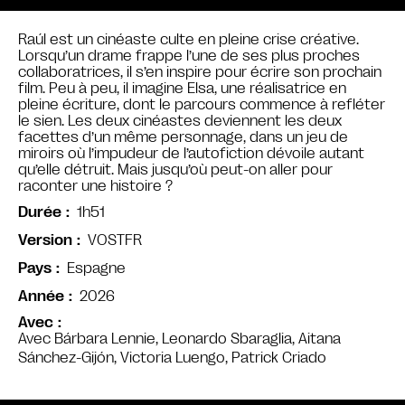
Raúl est un cinéaste culte en pleine crise créative.
Lorsqu’un drame frappe l’une de ses plus proches
collaboratrices, il s’en inspire pour écrire son prochain
film. Peu à peu, il imagine Elsa, une réalisatrice en
pleine écriture, dont le parcours commence à refléter
le sien. Les deux cinéastes deviennent les deux
facettes d’un même personnage, dans un jeu de
miroirs où l’impudeur de l’autofiction dévoile autant
qu’elle détruit. Mais jusqu’où peut-on aller pour
raconter une histoire ?
1h51
Durée
VOSTFR
Version
Espagne
Pays
2026
Année
Avec
Avec Bárbara Lennie, Leonardo Sbaraglia, Aitana
Sánchez-Gijón, Victoria Luengo, Patrick Criado