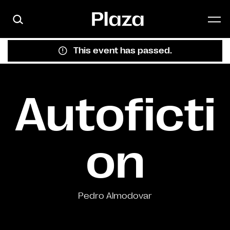
Skip to main content
This event has passed.
Autoficti
on
Pedro Almodovar