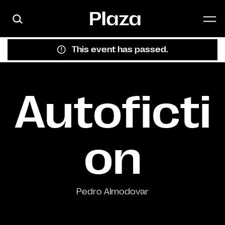
Skip to main content
This event has passed.
Autoficti
on
Pedro Almodovar