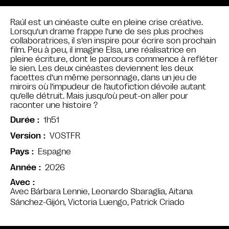
Raúl est un cinéaste culte en pleine crise créative.
Lorsqu’un drame frappe l’une de ses plus proches
collaboratrices, il s’en inspire pour écrire son prochain
film. Peu à peu, il imagine Elsa, une réalisatrice en
pleine écriture, dont le parcours commence à refléter
le sien. Les deux cinéastes deviennent les deux
facettes d’un même personnage, dans un jeu de
miroirs où l’impudeur de l’autofiction dévoile autant
qu’elle détruit. Mais jusqu’où peut-on aller pour
raconter une histoire ?
1h51
Durée
VOSTFR
Version
Espagne
Pays
2026
Année
Avec
Avec Bárbara Lennie, Leonardo Sbaraglia, Aitana
Sánchez-Gijón, Victoria Luengo, Patrick Criado