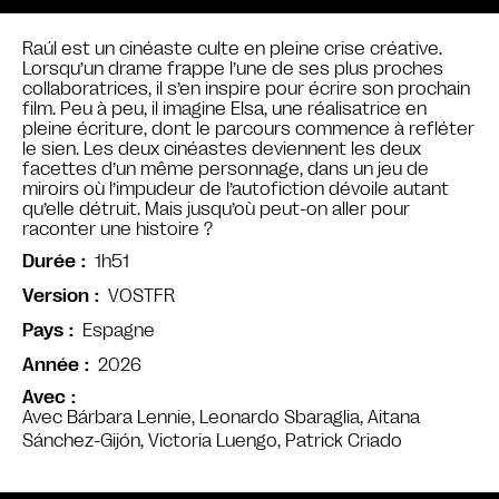
Raúl est un cinéaste culte en pleine crise créative.
Lorsqu’un drame frappe l’une de ses plus proches
collaboratrices, il s’en inspire pour écrire son prochain
film. Peu à peu, il imagine Elsa, une réalisatrice en
pleine écriture, dont le parcours commence à refléter
le sien. Les deux cinéastes deviennent les deux
facettes d’un même personnage, dans un jeu de
miroirs où l’impudeur de l’autofiction dévoile autant
qu’elle détruit. Mais jusqu’où peut-on aller pour
raconter une histoire ?
1h51
Durée
VOSTFR
Version
Espagne
Pays
2026
Année
Avec
Avec Bárbara Lennie, Leonardo Sbaraglia, Aitana
Sánchez-Gijón, Victoria Luengo, Patrick Criado