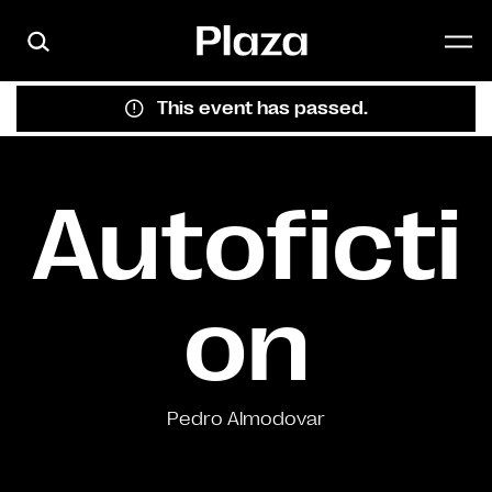
Skip to main content
This event has passed.
Autoficti
on
Pedro Almodovar